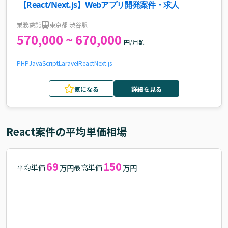
【React/Next.js】Webアプリ開発案件・求人
業務委託
東京都 渋谷駅
570,000 ~ 670,000
円/月額
PHP
JavaScript
Laravel
React
Next.js
気になる
詳細を見る
React
案件の平均単価相場
69
150
平均単価
最高単価
万円
万円