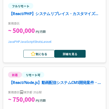
フルリモート
【React/PHP】システムリプレイス・カスタマイズ開
発案件・求人
業務委託
~ 500,000
円/月額
Java
PHP
JavaScript
Struts
Laravel
気になる
詳細を見る
新着
リモート可
【React/Node.js】動画配信システムCMS開発案件・
求人
業務委託
東京都 渋谷駅
~ 750,000
円/月額