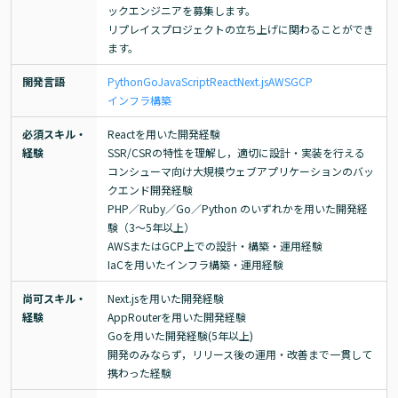
ックエンジニアを募集します。

リプレイスプロジェクトの立ち上げに関わることができ
ます。
開発言語
Python
Go
JavaScript
React
Next.js
AWS
GCP
インフラ構築
必須スキル・
Reactを用いた開発経験

経験
SSR/CSRの特性を理解し，適切に設計・実装を行える

コンシューマ向け大規模ウェブアプリケーションのバッ
クエンド開発経験

PHP／Ruby／Go／Python のいずれかを用いた開発経
験（3～5年以上）

AWSまたはGCP上での設計・構築・運用経験

IaCを用いたインフラ構築・運用経験
尚可スキル・
Next.jsを用いた開発経験

経験
AppRouterを用いた開発経験

Goを用いた開発経験(5年以上)

開発のみならず，リリース後の運用・改善まで一貫して
携わった経験