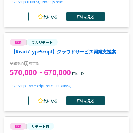
JavaScript
HTML
SQL
Node.js
React
気になる
詳細を見る
新着
フルリモート
【React/TypeScript】クラウドサービス開発支援案
件・求人
業務委託
東京都
570,000 ~ 670,000
円/月額
JavaScript
TypeScript
React
Linux
MySQL
気になる
詳細を見る
新着
リモート可