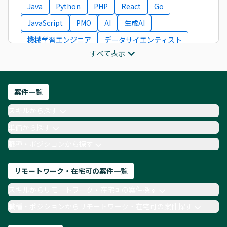
Java
Python
PHP
React
Go
JavaScript
PMO
AI
生成AI
機械学習エンジニア
データサイエンティスト
すべて表示
インフラエンジニア
ITコンサルタント
フロントエンドエンジニア
ネットワークエンジニア
Webディレクター
案件一覧
AIエンジニア
Webデザイナー
スキルから探す
月収100万円 業務委託
COBOL
Ruby
単価から探す
TypeScript
Laravel
AWS
職種・ポジションから探す
リモートワーク・在宅可の案件一覧
スキルからリモートワーク・在宅可の案件探す
職種・ポジションからリモートワーク・在宅可の案件探す