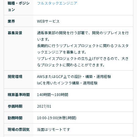
職種・ポジシ
フルスタックエンジニア
ョン
業界
WEBサービス
募集背景
通販事業部の開発を行う部署で、開発のリプレイスを行
います。

長期的に行うリプレイスプロジェクトに関わるフルスタ
ックエンジニアを募集します。

リプレイスプロジェクトの立ち上げができるので、大き
なプロジェクトに関わることができます。
開発環境
AWSまたはGCP上での設計・構築・運用経験

IaCを用いたインフラ構築・運用経験
精算基準時間
140時間〜180時間
参画時期
2027/01
勤務時間
10:00-19:00(休憩1時間)
現場の雰囲気
当面はリモートです