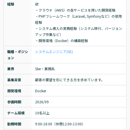
経験
欲

・クラウド（AWS）の各サービスを用いた開発経験

・PHPフレームワーク（Laravel, Symfonyなど）の使用
経験

・システム導入の実務経験（システム移行、バージョン
アップ作業など）

・開発環境（Docker）の構築経験
職種・ポジシ
システムエンジニア(SE)
ョン
業界
Sler・業務系
募集背景
顧客の要望を形にできる方を求めています。
開発環境
Docker
参画時期
2026/09
チーム規模
10名以上
勤務時間
9:00-18:00（休憩12:00-13:00）