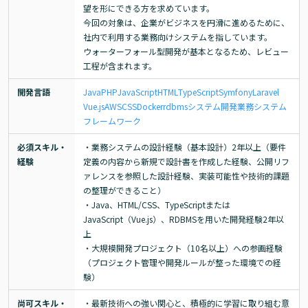
望を形にできる方を求めています。

今回の対象は、企業がビジネスを円滑に進めるために、
社内で利用する業務向けシステムを指しています。

ウォーターフォール型開発が基本となるため、レビュー
工程が含まれます。
開発言語
Java
PHP
JavaScript
HTML
TypeScript
Symfony
Laravel
Vue.js
AWS
CSS
Docker
rdbms
システム開発
業務システム
フレームワーク
必須スキル・
・業務システムの設計経験（基本設計）2年以上（要件
経験
定義の内容から新規で設計書を作成した経験、公開リフ
ァレンスを参照した設計経験、実装可能性や技術的課題
の整理ができること）

・Java、HTML/CSS、TypeScriptまたは
JavaScript（Vue.js）、RDBMSを用いた開発経験2年以
上

・大規模開発プロジェクト（10名以上）への参画経験
（プロジェクト管理や開発ルールが整った環境での経
験）
尚可スキル・
・最新技術への強い関心と、積極的に学習に取り組む意