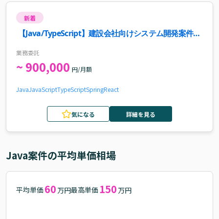
新着
【Java/TypeScript】建設会社向けシステム開発案件・
求人
業務委託
~ 900,000
円/月額
Java
JavaScript
TypeScript
Spring
React
気になる
詳細を見る
Java
案件の平均単価相場
60
150
平均単価
最高単価
万円
万円