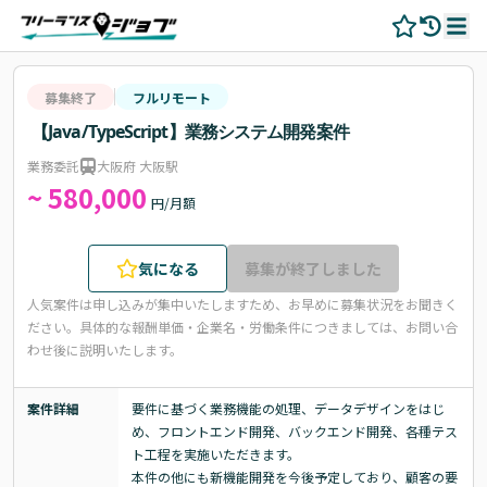
募集終了
フルリモート
【Java/TypeScript】業務システム開発案件
業務委託
大阪府 大阪駅
~ 580,000
円/月額
気になる
募集が終了しました
人気案件は申し込みが集中いたしますため、お早めに募集状況をお聞きく
ださい。
具体的な報酬単価・企業名・労働条件につきましては、お問い合
わせ後に説明いたします。
案件詳細
要件に基づく業務機能の処理、データデザインをはじ
め、フロントエンド開発、バックエンド開発、各種テス
ト工程を実施いただきます。

本件の他にも新機能開発を今後予定しており、顧客の要