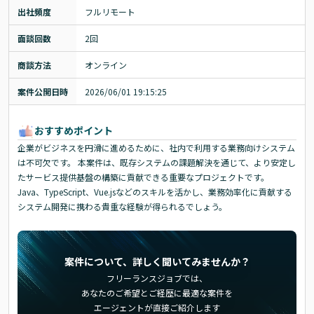
出社頻度
フルリモート
面談回数
2回
商談方法
オンライン
案件公開日時
2026/06/01 19:15:25
おすすめポイント
企業がビジネスを円滑に進めるために、社内で利用する業務向けシステム
は不可欠です。 本案件は、既存システムの課題解決を通じて、より安定し
たサービス提供基盤の構築に貢献できる重要なプロジェクトです。
Java、TypeScript、Vue.jsなどのスキルを活かし、業務効率化に貢献する
システム開発に携わる貴重な経験が得られるでしょう。
案件について、詳しく聞いてみませんか？
フリーランスジョブでは、
あなたのご希望とご経歴に最適な案件を
エージェントが直接ご紹介します