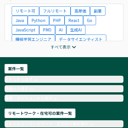
リモート可
フルリモート
高単価
副業
Java
Python
PHP
React
Go
JavaScript
PMO
AI
生成AI
機械学習エンジニア
データサイエンティスト
すべて表示
インフラエンジニア
ITコンサルタント
フロントエンドエンジニア
ネットワークエンジニア
Webディレクター
案件一覧
AIエンジニア
Webデザイナー
スキルから探す
月収100万円 業務委託
COBOL
Ruby
単価から探す
TypeScript
Laravel
AWS
職種・ポジションから探す
リモートワーク・在宅可の案件一覧
スキルからリモートワーク・在宅可の案件探す