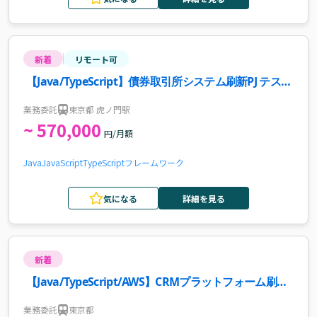
新着
リモート可
【Java/TypeScript】債券取引所システム刷新PJ テスト
業務案件・求人
業務委託
東京都 虎ノ門駅
~ 570,000
円/月額
Java
JavaScript
TypeScript
フレームワーク
気になる
詳細を見る
新着
【Java/TypeScript/AWS】CRMプラットフォーム刷新
案件
業務委託
東京都