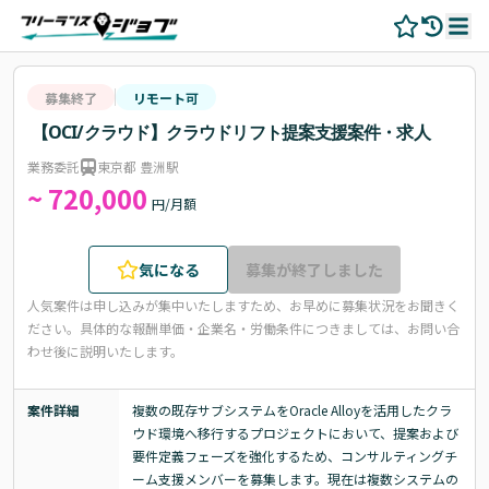
募集終了
リモート可
【OCI/クラウド】クラウドリフト提案支援案件・求人
業務委託
東京都 豊洲駅
~ 720,000
円/月額
気になる
募集が終了しました
人気案件は申し込みが集中いたしますため、お早めに募集状況をお聞きく
ださい。
具体的な報酬単価・企業名・労働条件につきましては、お問い合
わせ後に説明いたします。
案件詳細
複数の既存サブシステムをOracle Alloyを活用したクラ
ウド環境へ移行するプロジェクトにおいて、提案および
要件定義フェーズを強化するため、コンサルティングチ
ーム支援メンバーを募集します。現在は複数システムの