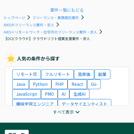
案件一覧にもどる
トップページ
フリーランス・業務委託案件
AWSのフリーランス案件・求人
AWS×リモートワーク・在宅可のフリーランス案件・求人
【OCI/クラウド】クラウドリフト提案支援案件・求人
人気の条件から探す
リモート可
フルリモート
高単価
副業
Java
Python
PHP
React
Go
JavaScript
PMO
AI
生成AI
機械学習エンジニア
データサイエンティスト
すべて表示
インフラエンジニア
ITコンサルタント
フロントエンドエンジニア
ネットワークエンジニア
Webディレクター