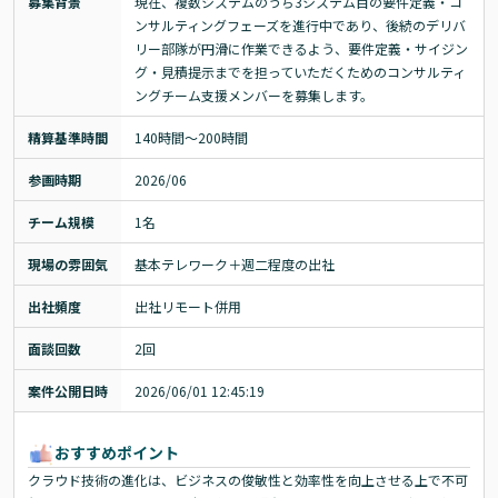
募集背景
現在、複数システムのうち3システム目の要件定義・コ
ンサルティングフェーズを進行中であり、後続のデリバ
リー部隊が円滑に作業できるよう、要件定義・サイジン
グ・見積提示までを担っていただくためのコンサルティ
ングチーム支援メンバーを募集します。
精算基準時間
140時間〜200時間
参画時期
2026/06
チーム規模
1名
現場の雰囲気
基本テレワーク＋週二程度の出社
出社頻度
出社リモート併用
面談回数
2回
案件公開日時
2026/06/01 12:45:19
おすすめポイント
クラウド技術の進化は、ビジネスの俊敏性と効率性を向上させる上で不可