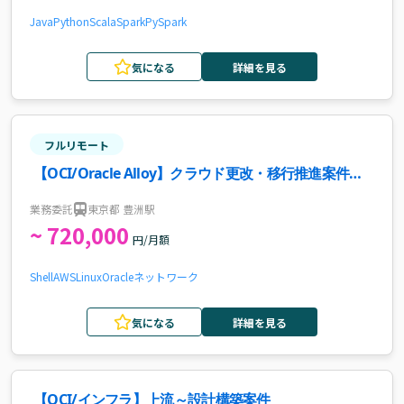
Java
Python
Scala
Spark
PySpark
気になる
詳細を見る
フルリモート
【OCI/Oracle Alloy】クラウド更改・移行推進案件・
求人
業務委託
東京都 豊洲駅
~ 720,000
円/月額
Shell
AWS
Linux
Oracle
ネットワーク
気になる
詳細を見る
【OCI/インフラ】上流～設計構築案件