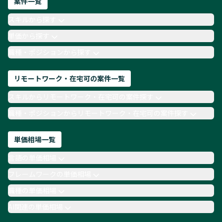
案件一覧
AIエンジニア
Webデザイナー
スキルから探す
月収100万円 業務委託
COBOL
Ruby
単価から探す
TypeScript
Laravel
AWS
職種・ポジションから探す
リモートワーク・在宅可の案件一覧
スキルからリモートワーク・在宅可の案件探す
職種・ポジションからリモートワーク・在宅可の案件探す
単価相場一覧
言語の単価相場
フレームワークの単価相場
職種の単価相場
AI関連の単価相場