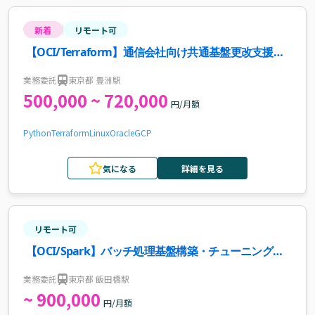
新着
リモート可
【OCI/Terraform】通信会社向け共通基盤更改支援案
件
業務委託
東京都 豊洲駅
500,000 ~ 720,000
円/月額
Python
Terraform
Linux
Oracle
GCP
気になる
詳細を見る
リモート可
【OCI/Spark】バッチ処理基盤構築・チューニング案
件
業務委託
東京都 飯田橋駅
~ 900,000
円/月額