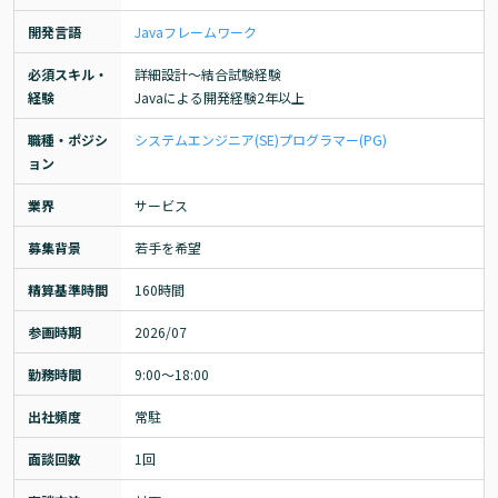
開発言語
Java
フレームワーク
必須スキル・
詳細設計～結合試験経験

経験
Javaによる開発経験2年以上
職種・ポジシ
システムエンジニア(SE)
プログラマー(PG)
ョン
業界
サービス
募集背景
若手を希望
精算基準時間
160時間
参画時期
2026/07
勤務時間
9:00～18:00
出社頻度
常駐
面談回数
1回