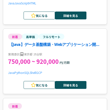
Java
JavaScript
HTML
気になる
詳細を見る
新着
高単価
フルリモート
【Java】データ基盤構築・Webアプリケーション開発
案件
業務委託
東京都 渋谷駅
750,000 ~ 920,000
円/月額
Java
Python
SQL
Shell
GCP
気になる
詳細を見る
新着