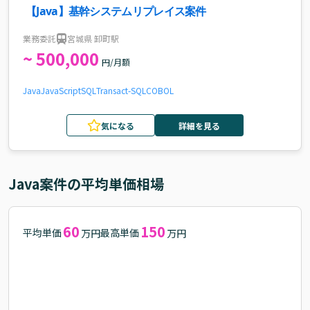
【Java】基幹システムリプレイス案件
業務委託
宮城県 卸町駅
~ 500,000
円/月額
Java
JavaScript
SQL
Transact-SQL
COBOL
気になる
詳細を見る
Java
案件の平均単価相場
60
150
平均単価
最高単価
万円
万円