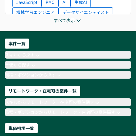
JavaScript
PMO
AI
生成AI
機械学習エンジニア
データサイエンティスト
すべて表示
インフラエンジニア
ITコンサルタント
フロントエンドエンジニア
ネットワークエンジニア
Webディレクター
案件一覧
AIエンジニア
Webデザイナー
スキルから探す
月収100万円 業務委託
COBOL
Ruby
単価から探す
TypeScript
Laravel
AWS
職種・ポジションから探す
リモートワーク・在宅可の案件一覧
スキルからリモートワーク・在宅可の案件探す
職種・ポジションからリモートワーク・在宅可の案件探す
単価相場一覧