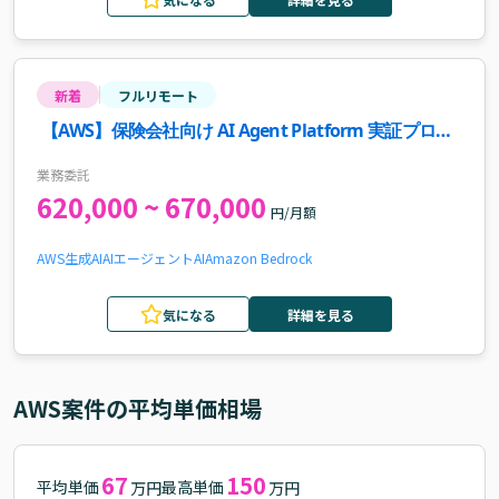
新着
フルリモート
【AWS】保険会社向け AI Agent Platform 実証プロジ
ェクト案件・求人
業務委託
620,000 ~ 670,000
円/月額
AWS
生成AI
AIエージェント
AI
Amazon Bedrock
気になる
詳細を見る
AWS
案件の平均単価相場
67
150
平均単価
最高単価
万円
万円