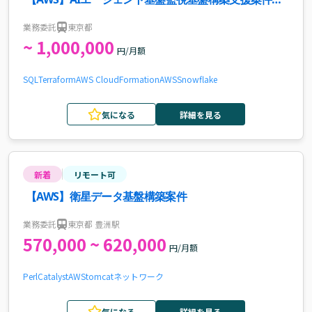
求人
業務委託
東京都
~ 1,000,000
円/月額
SQL
Terraform
AWS CloudFormation
AWS
Snowflake
気になる
詳細を見る
新着
リモート可
【AWS】衛星データ基盤構築案件
業務委託
東京都 豊洲駅
570,000 ~ 620,000
円/月額
Perl
Catalyst
AWS
tomcat
ネットワーク
気になる
詳細を見る