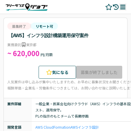
募集終了
リモート可
【AWS】インフラ設計構築運用保守案件
業務委託
東京都
~ 620,000
円/月額
気になる
募集が終了しました
人気案件は申し込みが集中いたしますため、お早めに募集状況をお聞きくださ
報酬単価・企業名・労働条件につきましては、お問い合わせ後に説明いたしま
案件詳細
一般企業・医薬会社向けクラウド（AWS）インフラの基本設
スト、運用保守。

PLの指示のもとチームで長期参画
開発言語
AWS CloudFormation
AWS
インフラ設計