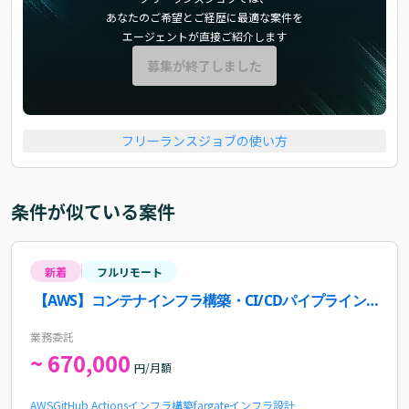
あなたのご希望とご経歴に最適な案件を
エージェントが直接ご紹介します
募集が終了しました
フリーランスジョブの使い方
条件が似ている案件
新着
フルリモート
【AWS】コンテナインフラ構築・CI/CDパイプライン
構築案件
業務委託
~ 670,000
円/月額
AWS
GitHub Actions
インフラ構築
fargate
インフラ設計