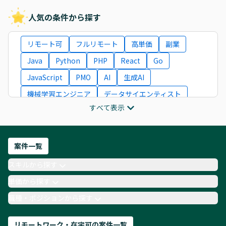
人気の条件から探す
リモート可
フルリモート
高単価
副業
Java
Python
PHP
React
Go
JavaScript
PMO
AI
生成AI
機械学習エンジニア
データサイエンティスト
すべて表示
インフラエンジニア
ITコンサルタント
フロントエンドエンジニア
ネットワークエンジニア
Webディレクター
案件一覧
AIエンジニア
Webデザイナー
スキルから探す
月収100万円 業務委託
COBOL
Ruby
単価から探す
TypeScript
Laravel
AWS
職種・ポジションから探す
リモートワーク・在宅可の案件一覧