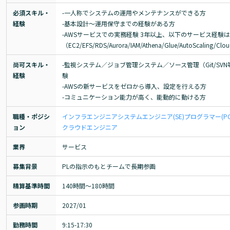
必須スキル・
-一人称でシステムの運用やメンテナンスができる方

経験
-基本設計～運用保守までの経験がある方

-AWSサービスでの実務経験 3年以上、以下のサービス経験
（EC2/EFS/RDS/Aurora/IAM/Athena/Glue/AutoScaling/Cl
尚可スキル・
-監視システム／ジョブ管理システム／ソース管理（Git/SV
経験
験

-AWSの新サービスをゼロから導入、設定を行える方

-コミュニケーション能力が高く、能動的に動ける方
職種・ポジシ
インフラエンジニア
システムエンジニア(SE)
プログラマー(PG
ョン
クラウドエンジニア
業界
サービス
募集背景
PLの指示のもとチームで長期参画
精算基準時間
140時間〜180時間
参画時期
2027/01
勤務時間
9:15-17:30