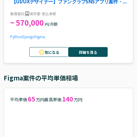
【UI/UXデザイナー】ファンクラブSNSアプリ案件・
求人
業務委託
東京都 恵比寿駅
~ 570,000
円/月額
Python
Django
Figma
気になる
詳細を見る
Figma
案件の平均単価相場
65
140
平均単価
最高単価
万円
万円