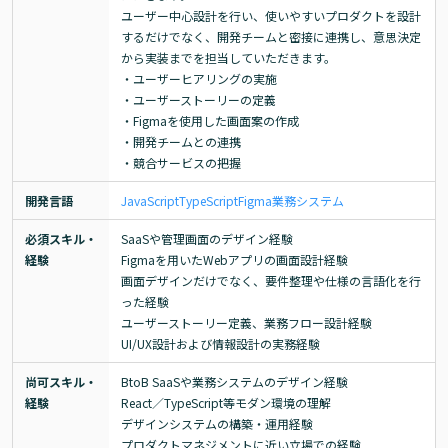
ユーザー中心設計を行い、使いやすいプロダクトを設計
するだけでなく、開発チームと密接に連携し、意思決定
から実装までを担当していただきます。

・ユーザーヒアリングの実施

・ユーザーストーリーの定義

・Figmaを使用した画面案の作成

・開発チームとの連携

・競合サービスの把握
開発言語
JavaScript
TypeScript
Figma
業務システム
必須スキル・
SaaSや管理画面のデザイン経験

経験
Figmaを用いたWebアプリの画面設計経験

画面デザインだけでなく、要件整理や仕様の言語化を行
った経験

ユーザーストーリー定義、業務フロー設計経験

UI/UX設計および情報設計の実務経験
尚可スキル・
BtoB SaaSや業務システムのデザイン経験

経験
React／TypeScript等モダン環境の理解

デザインシステムの構築・運用経験

プロダクトマネジメントに近い立場での経験