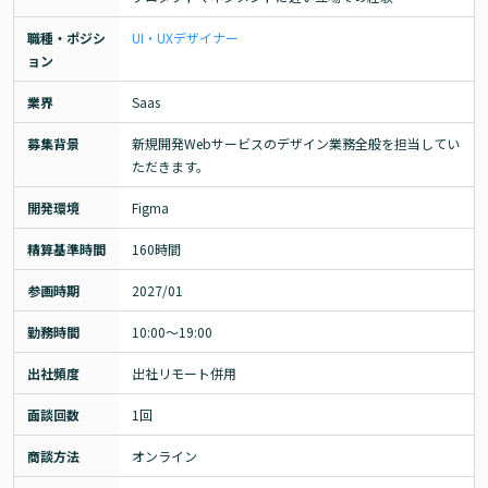
職種・ポジシ
UI・UXデザイナー
ョン
業界
Saas
募集背景
新規開発Webサービスのデザイン業務全般を担当してい
ただきます。
開発環境
Figma
精算基準時間
160時間
参画時期
2027/01
勤務時間
10:00〜19:00
出社頻度
出社リモート併用
面談回数
1回
商談方法
オンライン