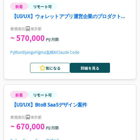
新着
リモート可
【UI/UX】ウォレットアプリ運営企業のプロダクトデ
ザイナー案件・求人
業務委託
東京都
~ 570,000
円/月額
Python
Django
Figma
生成AI
Claude Code
気になる
詳細を見る
新着
リモート可
【UI/UX】BtoB SaaSデザイン案件
業務委託
東京都
~ 670,000
円/月額