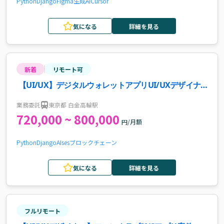
Python
Django
Figma
生成AI
Cursor
気になる
詳細を見る
新着
リモート可
【UI/UX】デジタルウォレットアプリUI/UXデザイナ
ー案件
業務委託
東京都 白金高輪駅
720,000 ~ 800,000
円/月額
Python
Django
AI
ses
ブロックチェーン
気になる
詳細を見る
フルリモート