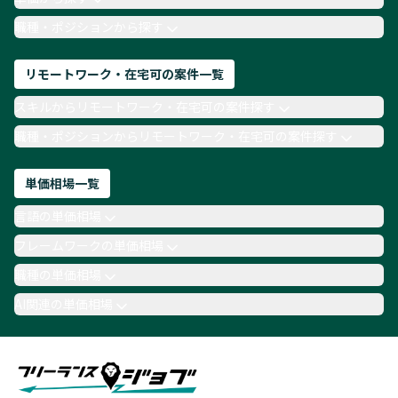
TypeScript
Laravel
AWS
職種・ポジションから探す
リモートワーク・在宅可の案件一覧
スキルからリモートワーク・在宅可の案件探す
職種・ポジションからリモートワーク・在宅可の案件探す
単価相場一覧
言語の単価相場
フレームワークの単価相場
職種の単価相場
AI関連の単価相場