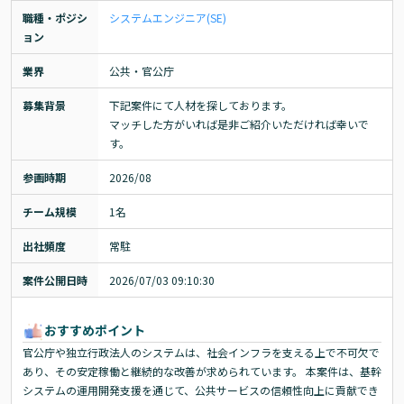
職種・ポジシ
システムエンジニア(SE)
ョン
業界
公共・官公庁
募集背景
下記案件にて人材を探しております。

マッチした方がいれば是非ご紹介いただければ幸いで
す。
参画時期
2026/08
チーム規模
1名
出社頻度
常駐
案件公開日時
2026/07/03 09:10:30
おすすめポイント
官公庁や独立行政法人のシステムは、社会インフラを支える上で不可欠で
あり、その安定稼働と継続的な改善が求められています。 本案件は、基幹
システムの運用開発支援を通じて、公共サービスの信頼性向上に貢献でき