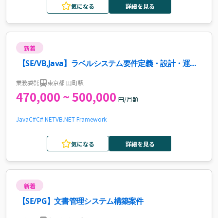
気になる
詳細を見る
新着
【SE/VB,Java】ラベルシステム要件定義・設計・運用
案件・求人
業務委託
東京都 田町駅
470,000 ~ 500,000
円/月額
Java
C#
C#.NET
VB
.NET Framework
気になる
詳細を見る
新着
【SE/PG】文書管理システム構築案件