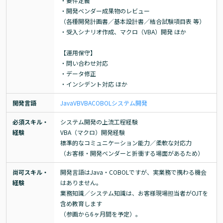
・要件定義

・開発ベンダー成果物のレビュー

（各種開発計画書／基本設計書／結合試験項目表 等）

・受入シナリオ作成、マクロ（VBA）開発 ほか

【運用保守】

・問い合わせ対応

・データ修正

・インシデント対応 ほか
開発言語
Java
VB
VBA
COBOL
システム開発
必須スキル・
システム開発の上流工程経験

経験
VBA（マクロ）開発経験

標準的なコミュニケーション能力／柔軟な対応力

（お客様・開発ベンダーと折衝する場面があるため）
尚可スキル・
開発言語はJava・COBOLですが、実業務で携わる機会
経験
はありません。

業務知識／システム知識は、お客様現場担当者がOJTを
含め教育します

（参画から6ヶ月間を予定）。