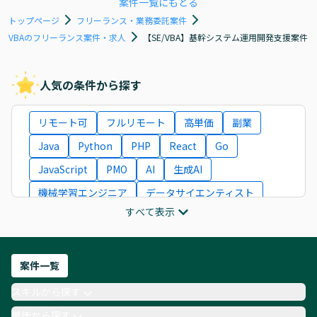
案件一覧にもどる
トップページ
フリーランス・業務委託案件
VBAのフリーランス案件・求人
【SE/VBA】基幹システム運用開発支援案件
人気の条件から探す
リモート可
フルリモート
高単価
副業
Java
Python
PHP
React
Go
JavaScript
PMO
AI
生成AI
機械学習エンジニア
データサイエンティスト
すべて表示
インフラエンジニア
ITコンサルタント
フロントエンドエンジニア
ネットワークエンジニア
Webディレクター
案件一覧
AIエンジニア
Webデザイナー
スキルから探す
月収100万円 業務委託
COBOL
Ruby
単価から探す