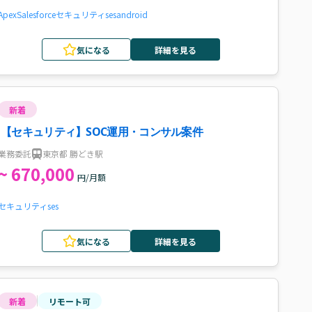
Apex
Salesforce
セキュリティ
ses
android
気になる
詳細を見る
新着
【セキュリティ】SOC運用・コンサル案件
業務委託
東京都 勝どき駅
~ 670,000
円/月額
セキュリティ
ses
気になる
詳細を見る
新着
リモート可