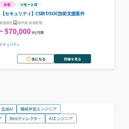
新着
リモート可
【セキュリティ】CSIRT/SOC技術支援案件
業務委託
東京都 茅場町駅
~ 570,000
円/月額
セキュリティ
気になる
詳細を見る
生成AI
機械学習エンジニア
ア
Webディレクター
AIエンジニア