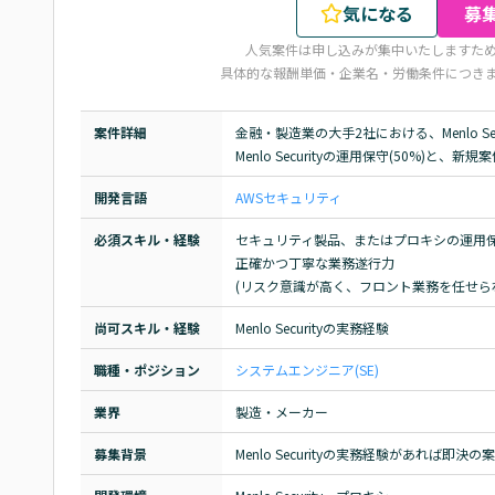
気になる
募
人気案件は申し込みが集中いたしますた
具体的な報酬単価・企業名・労働条件につき
案件詳細
金融・製造業の大手2社における、Menlo Se
Menlo Securityの運用保守(50%)と
開発言語
AWS
セキュリティ
必須スキル・経験
セキュリティ製品、またはプロキシの運用保
正確かつ丁寧な業務遂行力

(リスク意識が高く、フロント業務を任せら
尚可スキル・経験
Menlo Securityの実務経験
職種・ポジション
システムエンジニア(SE)
業界
製造・メーカー
募集背景
Menlo Securityの実務経験があれば即決