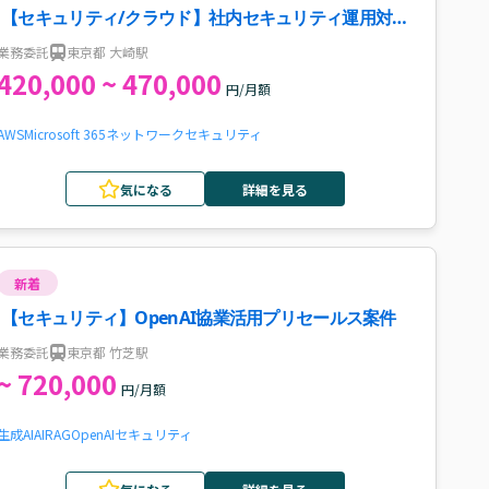
【セキュリティ/クラウド】社内セキュリティ運用対応
案件・求人
業務委託
東京都 大崎駅
420,000 ~ 470,000
円/月額
AWS
Microsoft 365
ネットワーク
セキュリティ
気になる
詳細を見る
新着
【セキュリティ】OpenAI協業活用プリセールス案件
業務委託
東京都 竹芝駅
~ 720,000
円/月額
生成AI
AI
RAG
OpenAI
セキュリティ