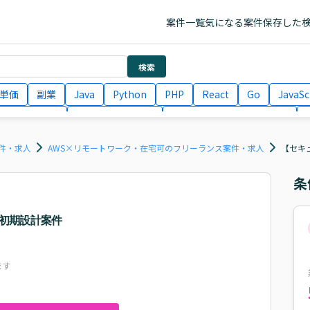
案件一覧
気になる案件
保存した
検索
単価
副業
Java
Python
PHP
React
Go
JavaSc
ラエンジニア
ITコンサルタント
フロントエンドエンジニア
月収100万円 業務委託
COBOL
Ruby
TypeScript
Larav
件・求人
AWS×リモートワーク・在宅可のフリーランス案件・求人
【セキュ
条
守・初期設計案件
ます