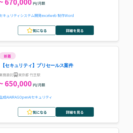
~ 670,000
円/月額
セキュリティ
システム開発
excel
web 制作
Word
気になる
詳細を見る
新着
【セキュリティ】プリセールス案件
業務委託
東京都 竹芝駅
~ 650,000
円/月額
生成AI
AI
RAG
OpenAI
セキュリティ
気になる
詳細を見る