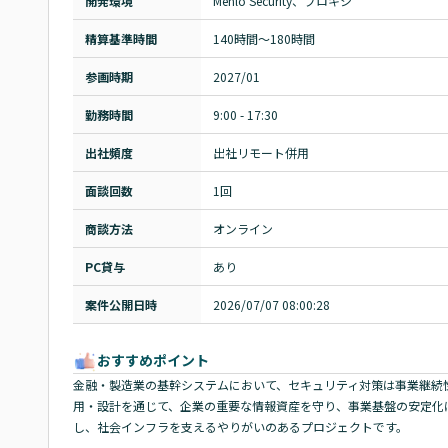
開発環境
Menlo Security、プロキシ
精算基準時間
140時間〜180時間
参画時期
2027/01
勤務時間
9:00 - 17:30
出社頻度
出社リモート併用
面談回数
1回
商談方法
オンライン
PC貸与
あり
案件公開日時
2026/07/07 08:00:28
おすすめポイント
金融・製造業の基幹システムにおいて、セキュリティ対策は事業継続
用・設計を通じて、企業の重要な情報資産を守り、事業基盤の安定化
し、社会インフラを支えるやりがいのあるプロジェクトです。