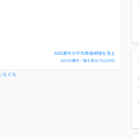
AWS
案件の平均単価相場を見る
AWS
の案件一覧を見る(
76256
件)
にもどる