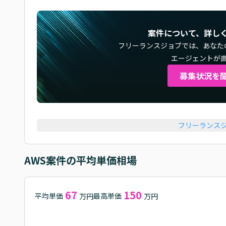
案件について、詳し
フリーランスジョブでは、
あなた
エージェントが
募集状況を
フリーランス
AWS
案件の平均単価相場
67
150
平均単価
最高単価
万円
万円