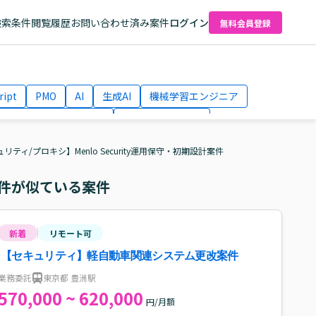
検索条件
閲覧履歴
お問い合わせ済み案件
ログイン
無料会員登録
ript
PMO
AI
生成AI
機械学習エンジニア
ネットワークエンジニア
Webディレクター
el
AWS
リティ/プロキシ】Menlo Security運用保守・初期設計案件
件が似ている案件
新着
リモート可
【セキュリティ】軽自動車関連システム更改案件
業務委託
東京都 豊洲駅
570,000 ~ 620,000
円/月額