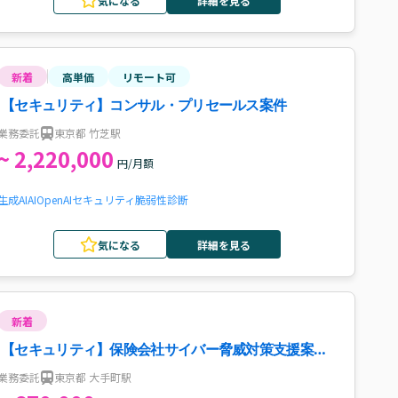
気になる
詳細を見る
新着
高単価
リモート可
【セキュリティ】コンサル・プリセールス案件
業務委託
東京都 竹芝駅
~ 2,220,000
円/月額
生成AI
AI
OpenAI
セキュリティ
脆弱性診断
気になる
詳細を見る
新着
【セキュリティ】保険会社サイバー脅威対策支援案
件・求人
業務委託
東京都 大手町駅