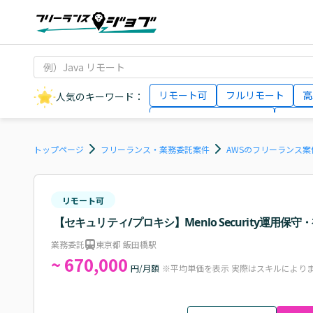
リモート可
フルリモート
高
人気のキーワード：
データサイエンティスト
インフ
AIエンジニア
Webデザイナー
トップページ
フリーランス・業務委託案件
AWSのフリーランス案
リモート可
【セキュリティ/プロキシ】Menlo Security運用保
業務委託
東京都 飯田橋駅
~ 670,000
円/月額
※平均単価を表示 実際はスキルにより