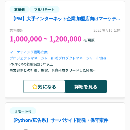
高単価
フルリモート
【PM】大手インターネット企業 加盟店向けマーケテ
ィング支援案件・求人
業務委託
2026/07/16
公開
1,000,000 ~ 1,200,000
円/月額
マーケティング戦略立案
プロジェクトマネージャー(PM)
プロダクトマネージャー(PdM)
PM/PdMの経験合計5年以上

事業部側との折衝、提案、合意形成をリードした経験

プロダクトまたはサービス設計の経験

開発の知見
気になる
詳細を見る
リモート可
【Python/広告系】サーバサイド開発・保守案件