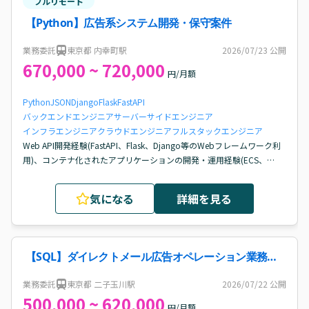
フルリモート
【Python】広告系システム開発・保守案件
業務委託
東京都 内幸町駅
2026/07/23
公開
670,000 ~ 720,000
円/月額
Python
JSON
Django
Flask
FastAPI
バックエンドエンジニア
サーバーサイドエンジニア
インフラエンジニア
クラウドエンジニア
フルスタックエンジニア
Web API開発経験(FastAPI、Flask、Django等のWebフレームワーク利
用)、コンテナ化されたアプリケーションの開発・運用経験(ECS、
Kubernates、GKE、CloudRun等)、クラウドサービスを利用した開
発・運用経験( GCP / AWS / Azure)、外部プラットフォームを導入した
気になる
詳細を見る
開発経験、Gitを利用したチーム開発経験(ブランチ・ PR運用含む)
【SQL】ダイレクトメール広告オペレーション業務
（ヘルプデスク/PMO）案件・求人
業務委託
東京都 二子玉川駅
2026/07/22
公開
500,000 ~ 620,000
円/月額