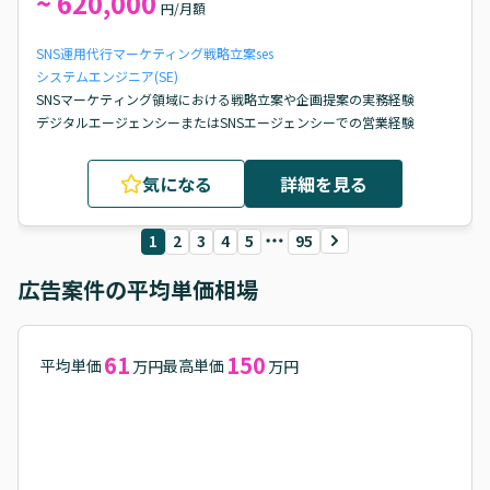
~ 620,000
円/月額
SNS運用代行
マーケティング戦略立案
ses
システムエンジニア(SE)
SNSマーケティング領域における戦略立案や企画提案の実務経験

デジタルエージェンシーまたはSNSエージェンシーでの営業経験
気になる
詳細を見る
1
2
3
4
5
95
広告
案件の平均単価相場
61
150
平均単価
最高単価
万円
万円