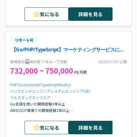
クラウド（AWS、GCP、Azure等）環境下での開発経験

外部システムとの連携経験

気になる
詳細を見る
Gitを活用したチーム開発経験
リモート可
【Go/PHP/TypeScript】マーケティングサービスに関
するバックエンド開発案件
業務委託
東京都 六本木一丁目駅
2026/07/07
公開
732,000 ~ 750,000
円/月額
PHP
Go
JavaScript
TypeScript
Node.js
バックエンドエンジニア
システムエンジニア(SE)
フルスタックエンジニア
Go言語を用いた開発経験3年以上

AWS/GCP環境での開発経験3年以上

要件定義から運用保守まで一貫した業務経験

高負荷Webアプリの運用保守経験

気になる
詳細を見る
DBのチューニングやパフォーマンス向上の経験

コードレビューの経験