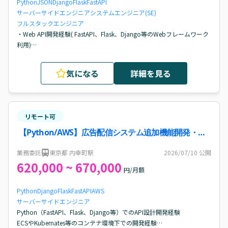
Python
JSON
Django
Flask
FastAPI
サーバーサイドエンジニア
システムエンジニア(SE)
フルスタックエンジニア
・Web API開発経験( FastAPI、Flask、Django等のWebフレームワーク
利用)

・コンテナ化されたアプリケーションの開発・運用経験( ECS、
Kubernates、GKE、CloudRun等)

気になる
詳細を見る
・各種プラットフォームが提供する API(REST/JSONベース)を利用した
開発の経験

・Gitを利用したチーム開発経験(ブランチ・ PR運用含む)
リモート可
【Python/AWS】広告配信システム追加機能開発・保
守案件・求人
業務委託
東京都 内幸町駅
2026/07/10
公開
620,000 ~ 670,000
円/月額
Python
Django
Flask
FastAPI
AWS
サーバーサイドエンジニア
Python（FastAPI、Flask、Django等）でのAPI設計開発経験

ECSやKubernates等のコンテナ環境下での開発経験
