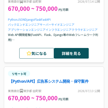
業務委託
東京都 田町駅
2026/07/14
公開
670,000 ~ 750,000
円/月額
Python
JSON
Django
Flask
FastAPI
バックエンドエンジニア
サーバーサイドエンジニア
アプリケーションエンジニア
インフラエンジニア
クラウドエンジニア
Web API開発経験(FastAPI、Flask、Django等のWebフレームワーク利
用)

コンテナ化されたアプリケーションの開発・運用経験(ECS、
Kubernetes、GKE、CloudRun等)

気になる
詳細を見る
各種プラットフォームが提供する API(REST/JSONベース)を利用した開
発の経験

Gitを利用したチーム開発経験(ブランチ・PR運用含む)
リモート可
【Python/API】広告系システム開発・保守案件
業務委託
東京都 田町駅
2026/07/13
公開
670,000 ~ 750,000
円/月額