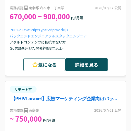
するバックエンド開発案件
業務委託
東京都 六本木一丁目駅
2026/07/07
公開
670,000 ~ 900,000
円/月額
PHP
Go
JavaScript
TypeScript
Node.js
バックエンドエンジニア
フルスタックエンジニア
アダルトコンテンツに抵抗のない方

Go言語を用いた開発経験3年以上

AWS/GCP環境での開発経験3年以上

要件定義から運用保守まで一貫した業務経験

気になる
詳細を見る
高負荷Webアプリの運用保守経験

DBのチューニングやパフォーマンス向上の経験

コードレビューの経験
リモート可
【PHP/Laravel】広告マーケティング企業向けバック
エンド開発案件・求人
業務委託
東京都
2026/07/01
公開
~ 750,000
円/月額