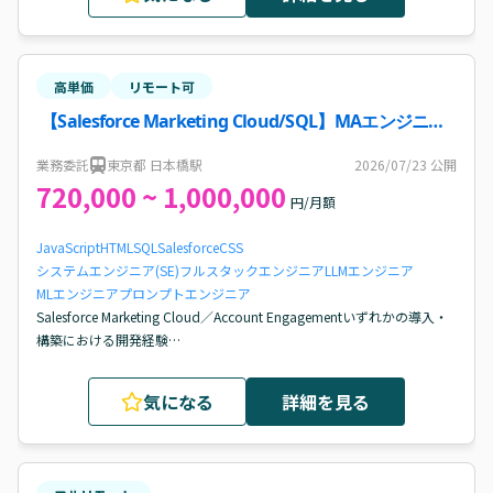
技術的な意思決定に参画した経験

開発メンバーへの指示/レビュー経験
高単価
リモート可
【Salesforce Marketing Cloud/SQL】MAエンジニア
案件・求人
業務委託
東京都 日本橋駅
2026/07/23
公開
720,000 ~ 1,000,000
円/月額
JavaScript
HTML
SQL
Salesforce
CSS
システムエンジニア(SE)
フルスタックエンジニア
LLMエンジニア
MLエンジニア
プロンプトエンジニア
Salesforce Marketing Cloud／Account Engagementいずれかの導入・
構築における開発経験

SQLを用いたデータ抽出・加工経験

JavaScriptの読み書き・改修経験

気になる
詳細を見る
フォームハンドラーを利用した外部フォーム連携経験、または
AMPscriptによるパーソナライズ実装経験

HTML/CSSを用いたメール・フォーム修正経験