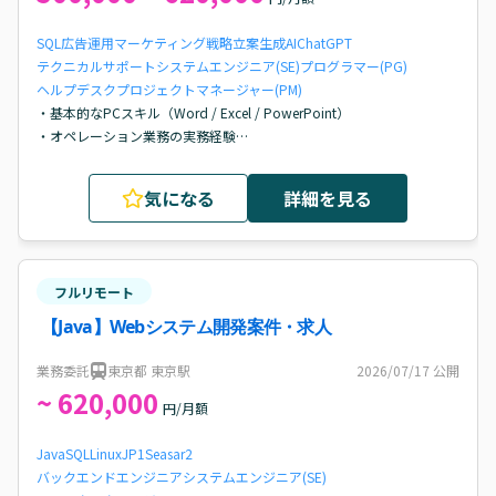
SQL
広告運用
マーケティング戦略立案
生成AI
ChatGPT
テクニカルサポート
システムエンジニア(SE)
プログラマー(PG)
ヘルプデスク
プロジェクトマネージャー(PM)
・基本的なPCスキル（Word / Excel / PowerPoint）

・オペレーション業務の実務経験

・SQLおよびクエリに関する知識または経験
気になる
詳細を見る
フルリモート
【Java】Webシステム開発案件・求人
業務委託
東京都 東京駅
2026/07/17
公開
~ 620,000
円/月額
Java
SQL
Linux
JP1
Seasar2
バックエンドエンジニア
システムエンジニア(SE)