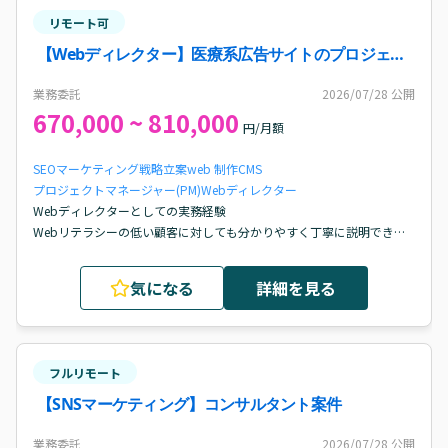
リモート可
【Webディレクター】医療系広告サイトのプロジェク
トマネジメント・顧客対応案件・求人
業務委託
2026/07/28
公開
670,000 ~ 810,000
円/月額
SEO
マーケティング戦略立案
web 制作
CMS
プロジェクトマネージャー(PM)
Webディレクター
Webディレクターとしての実務経験

Webリテラシーの低い顧客に対しても分かりやすく丁寧に説明できる
高いコミュニケーション能力

長期的・複雑なプロジェクトを推進できるプロジェクト管理能力

気になる
詳細を見る
他部署や外部パートナーとの円滑な連携・調整能力
フルリモート
【SNSマーケティング】コンサルタント案件
業務委託
2026/07/28
公開