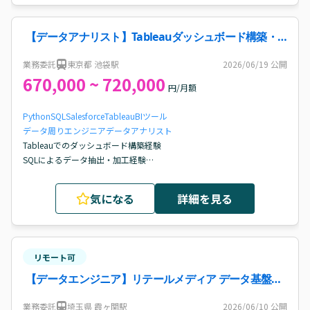
【データアナリスト】Tableauダッシュボード構築・
データ分析基盤担当案件・求人
業務委託
東京都 池袋駅
2026/06/19
公開
670,000 ~ 720,000
円/月額
Python
SQL
Salesforce
Tableau
BIツール
データ周りエンジニア
データアナリスト
Tableauでのダッシュボード構築経験

SQLによるデータ抽出・加工経験

BIツールを活用したレポーティング経験
気になる
詳細を見る
リモート可
【データエンジニア】リテールメディア データ基盤構
築・抽出案件・求人
業務委託
埼玉県 霞ヶ関駅
2026/06/10
公開