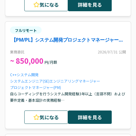
気になる
詳細を見る
フルリモート
【PM/PL】システム開発プロジェクトマネージャー案
件
業務委託
2026/07/31
公開
~ 850,000
円/月額
C++
システム開発
システムエンジニア(SE)
エンジニアリングマネージャー
プロジェクトマネージャー(PM)
自らコーディングを行うシステム開発経験3年以上（言語不問）および
要件定義・基本設計の実務経験

PL/PMとしての参画経験3年以上で、進捗・品質・リスク管理の実務経
験があること

気になる
詳細を見る
クライアント折衝・提案経験と英語での会話（スピーキング）能力