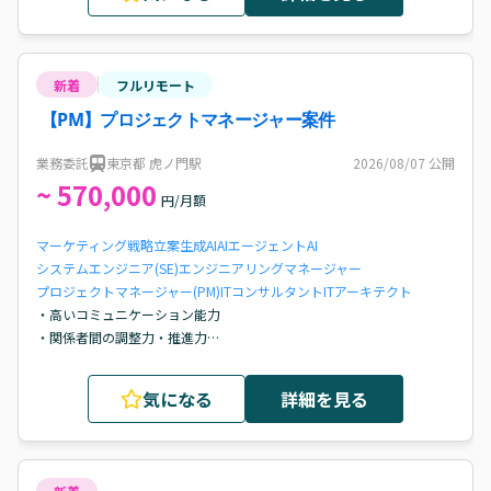
新着
フルリモート
【PM】プロジェクトマネージャー案件
業務委託
東京都 虎ノ門駅
2026/08/07
公開
~ 570,000
円/月額
マーケティング戦略立案
生成AI
AIエージェント
AI
システムエンジニア(SE)
エンジニアリングマネージャー
プロジェクトマネージャー(PM)
ITコンサルタント
ITアーキテクト
・高いコミュニケーション能力

・関係者間の調整力・推進力

・複数名規模でのPM経験

・大手クライアント様のご経験者
気になる
詳細を見る