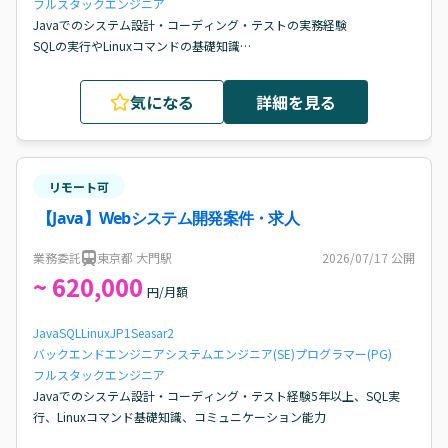
フルスタックエンジニア
Javaでのシステム設計・コーディング・テストの実務経験

SQLの実行やLinuxコマンドの基礎知識

コミュニケーション能力
気になる
詳細を見る
リモート可
【Java】Webシステム開発案件・求人
業務委託
東京都 大門駅
2026/07/17
公開
~ 620,000
円/月額
Java
SQL
Linux
JP1
Seasar2
バックエンドエンジニア
システムエンジニア(SE)
プログラマー(PG)
フルスタックエンジニア
Javaでのシステム設計・コーディング・テスト経験5年以上、SQL実
行、Linuxコマンド基礎知識、コミュニケーション能力