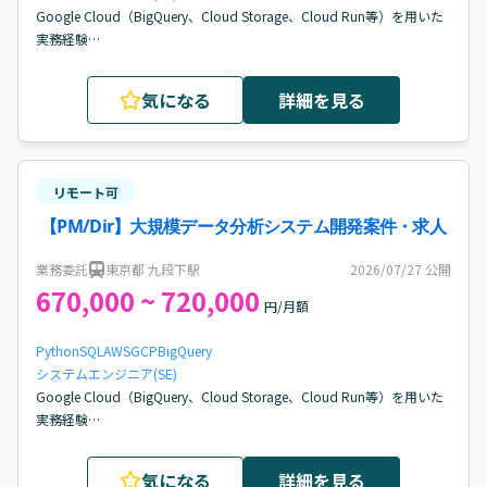
Google Cloud（BigQuery、Cloud Storage、Cloud Run等）を用いた
実務経験

プロジェクトマネジメント経験

スケジュール/課題/品質/コスト管理経験

気になる
詳細を見る
技術的な意思決定に参画した経験

開発メンバーへの指示/レビュー経験
リモート可
【PM/Dir】大規模データ分析システム開発案件・求人
業務委託
東京都 九段下駅
2026/07/27
公開
670,000 ~ 720,000
円/月額
Python
SQL
AWS
GCP
BigQuery
システムエンジニア(SE)
Google Cloud（BigQuery、Cloud Storage、Cloud Run等）を用いた
実務経験

プロジェクトマネジメント経験

スケジュール/課題/品質/コスト管理経験

気になる
詳細を見る