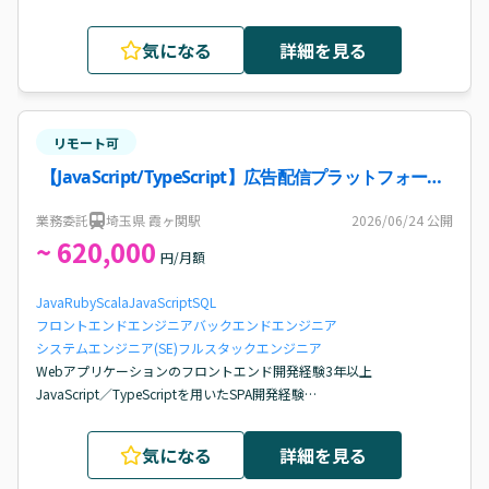
統計学に関する深い知識、実務での活用経験

データ加工、特徴量設計、モデリング、評価、改善まで一連で対応で
気になる
詳細を見る
きる方

高度な分析手法を用いた予測、効果検証、示唆抽出の経験
リモート可
【JavaScript/TypeScript】広告配信プラットフォーム
開発案件・求人
業務委託
埼玉県 霞ヶ関駅
2026/06/24
公開
~ 620,000
円/月額
Java
Ruby
Scala
JavaScript
SQL
フロントエンドエンジニア
バックエンドエンジニア
システムエンジニア(SE)
フルスタックエンジニア
Webアプリケーションのフロントエンド開発経験3年以上

JavaScript／TypeScriptを用いたSPA開発経験

Scala、Java、Ruby等のバックエンドコードを読解し、フロントエン
ドへ反映できる方

気になる
詳細を見る
REST APIまたはGraphQLを利用したバックエンド連携経験

アジャイル開発経験