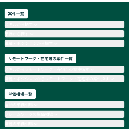
フロントエンドエンジニア
ネットワークエンジニア
Webディレクター
案件一覧
AIエンジニア
Webデザイナー
スキルから探す
月収100万円 業務委託
COBOL
Ruby
単価から探す
TypeScript
Laravel
AWS
職種・ポジションから探す
リモートワーク・在宅可の案件一覧
スキルからリモートワーク・在宅可の案件探す
職種・ポジションからリモートワーク・在宅可の案件探す
単価相場一覧
言語の単価相場
フレームワークの単価相場
職種の単価相場