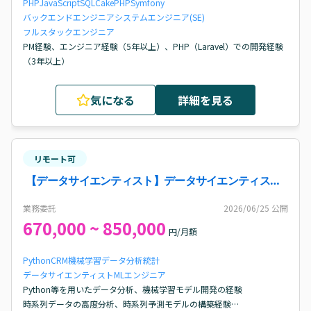
PHP
JavaScript
SQL
CakePHP
Symfony
バックエンドエンジニア
システムエンジニア(SE)
フルスタックエンジニア
PM経験、エンジニア経験（5年以上）、PHP（Laravel）での開発経験
（3年以上）
気になる
詳細を見る
リモート可
【データサイエンティスト】データサイエンティス
ト・機械学習エンジニア案件
業務委託
2026/06/25
公開
670,000 ~ 850,000
円/月額
Python
CRM
機械学習
データ分析
統計
データサイエンティスト
MLエンジニア
Python等を用いたデータ分析、機械学習モデル開発の経験

時系列データの高度分析、時系列予測モデルの構築経験
