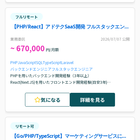
フルリモート
【PHP/React】アドテクSaaS開発 フルスタックエンジ
ニア案件・求人
業務委託
2026/07/07
公開
~ 670,000
円/月額
PHP
JavaScript
SQL
TypeScript
Laravel
バックエンドエンジニア
フルスタックエンジニア
PHPを用いたバックエンド開発経験（3年以上）

React(Next.JS)を用いたフロントエンド開発経験(目安3年)

Webアプリケーションの設計・開発経験

Gitを用いたチーム開発経験
気になる
詳細を見る
リモート可
【Go/PHP/TypeScript】マーケティングサービスに関