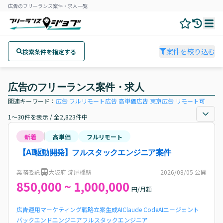
広告のフリーランス案件・求人一覧
案件を絞り込む
検索条件を指定する
広告のフリーランス案件・求人
関連キーワード：
広告
フルリモート
広告
高単価
広告
東京
広告
リモート可
1～30件を表示 / 全2,823件中
新着
高単価
フルリモート
【AI駆動開発】フルスタックエンジニア案件
業務委託
大阪府 淀屋橋駅
2026/08/05
公開
850,000 ~ 1,000,000
円/月額
広告運用
マーケティング戦略立案
生成AI
Claude Code
AIエージェント
バックエンドエンジニア
フルスタックエンジニア