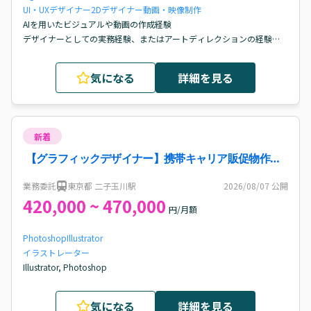
UI・UXデザイナー
2Dデザイナー
動画・映像制作
AIを用いたビジュアルや動画の作成経験

デザイナーとしての実務経験、またはアートディレクションの経験

AIツール（生成AI等）を積極的に実務へ取り入れる柔軟性とマインド

週2日の出社が可能な方
気になる
詳細を見る
新着
【グラフィックデザイナー】携帯キャリア販促物作成
案件・求人
業務委託
東京都 二子玉川駅
2026/08/07
公開
420,000 ~ 470,000
円/月額
Photoshop
Illustrator
イラストレーター
Illustrator, Photoshop
気になる
詳細を見る