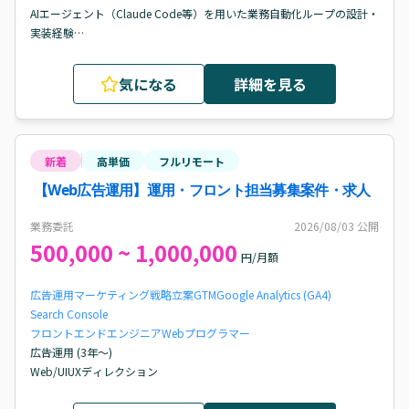
AIエージェント（Claude Code等）を用いた業務自動化ループの設計・
実装経験

フルスタックWeb開発経験（フロントエンド、バックエンド、インフ
ラ）

気になる
詳細を見る
現場のボトルネックを特定し、要件定義から実装まで推進できるコミ
ュニケーション能力
新着
高単価
フルリモート
【Web広告運用】運用・フロント担当募集案件・求人
業務委託
2026/08/03
公開
500,000 ~ 1,000,000
円/月額
広告運用
マーケティング戦略立案
GTM
Google Analytics (GA4)
Search Console
フロントエンドエンジニア
Webプログラマー
広告運用 (3年〜)

Web/UIUXディレクション