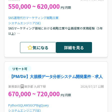
550,000 ~ 620,000
円/月額
SNS運用代行
マーケティング戦略立案
システムエンジニア(SE)
SNSマーケティング領域における戦略立案や企画提案の実務経験（5年
以上）

または、デジタルエージェンシー／SNSエージェンシーでの営業経験
（5年以上）
気になる
詳細を見る
リモート可
【PM/Dir】大規模データ分析システム開発案件・求人
業務委託
東京都 九段下駅
2026/07/27
公開
670,000 ~ 720,000
円/月額
Python
SQL
AWS
GCP
BigQuery
システムエンジニア(SE)