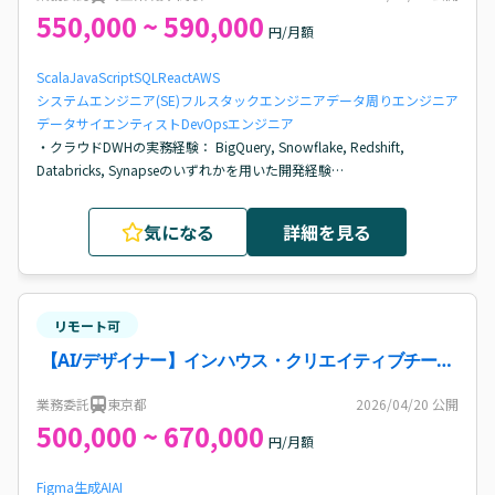
550,000 ~ 590,000
円/月額
Scala
JavaScript
SQL
React
AWS
システムエンジニア(SE)
フルスタックエンジニア
データ周りエンジニア
データサイエンティスト
DevOpsエンジニア
・クラウドDWHの実務経験： BigQuery, Snowflake, Redshift, 
Databricks, Synapseのいずれかを用いた開発経験

・AWS環境での開発経験： インフラ構成を理解した上でのバッチ処理
やデータ連携の実装経験

気になる
詳細を見る
・高度なSQLスキル： 数億件規模の大規模データに対する集計・分析
および、実行計画を意識した最適化の知識

・コミュニケーション能力： データアナリストやエンジニア、ビジネ
スサイドと連携し、要件を正しくプロダクトへ落とし込める方
リモート可
【AI/デザイナー】インハウス・クリエイティブチーム
のアートデザイナー支援案件・求人
業務委託
東京都
2026/04/20
公開
500,000 ~ 670,000
円/月額
Figma
生成AI
AI