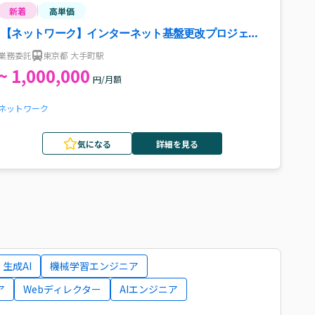
新着
高単価
【ネットワーク】インターネット基盤更改プロジェク
ト推進案件・求人
業務委託
東京都 大手町駅
~ 1,000,000
円/月額
ネットワーク
気になる
詳細を見る
生成AI
機械学習エンジニア
ア
Webディレクター
AIエンジニア