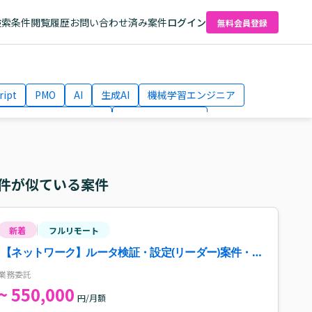
検索条件
閲覧履歴
お問い合わせ済み案件
ログイン
無料会員登録
ript
PMO
AI
生成AI
機械学習エンジニア
ネットワークエンジニア
Webディレクター
el
AWS
件が似ている案件
新着
フルリモート
【ネットワーク】ルータ検証・設定(リーダー)案件・求
人
業務委託
~ 550,000
円/月額