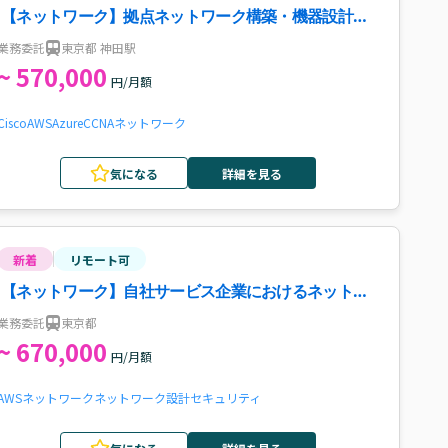
【ネットワーク】拠点ネットワーク構築・機器設計・
構築（リーダー）案件・求人
業務委託
東京都 神田駅
~ 570,000
円/月額
Cisco
AWS
Azure
CCNA
ネットワーク
気になる
詳細を見る
新着
リモート可
【ネットワーク】自社サービス企業におけるネットワ
ークエンジニア案件・求人
業務委託
東京都
~ 670,000
円/月額
AWS
ネットワーク
ネットワーク設計
セキュリティ