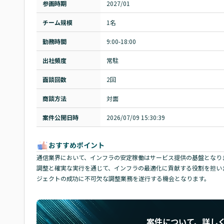
参画時期
2027/01
チーム規模
1名
勤務時間
9:00-18:00
出社頻度
常駐
面談回数
2回
商談方法
対面
案件公開日時
2026/07/09 15:30:39
おすすめポイント
通信業界において、インフラの安定稼働はサービス提供の基盤となり
調整と確実な実行を通じて、インフラの最適化に貢献する役割を担い
ジェクトの成功に不可欠な調整業務を遂行する機会となります。
案件について、詳し