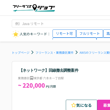
リモート可
フルリモート
高
人気のキーワード：
データサイエンティスト
インフ
AIエンジニア
Webデザイナー
トップページ
フリーランス・業務委託案件
AWSのフリーランス案
【ネットワーク】回線撤去調整案件
業務委託
東京都 六本木一丁目駅
~ 220,000
円/月額
気になる
募