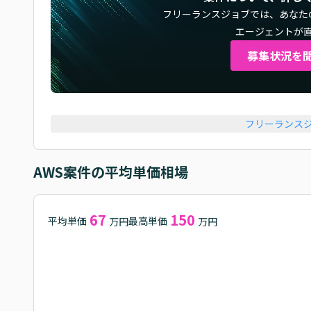
フリーランスジョブでは、
あなた
エージェントが
募集状況を
フリーランス
AWS
案件の平均単価相場
67
150
平均単価
最高単価
万円
万円