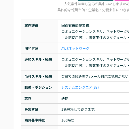
人気案件は申し込みが集中いたしますた
具体的な報酬単価・企業名・労働条件につき
案件詳細
回線撤去調整業務。

コミュニケーションスキル、ネットワーク
（翻訳使用可）、複数案件のスケジュール
開発言語
AWS
ネットワーク
必須スキル・経験
コミュニケーションスキル、ネットワーク
（翻訳使用可）、複数案件のスケジュール
尚可スキル・経験
英語での読み書き/メール対応に抵抗がな
職種・ポジション
システムエンジニア(SE)
業界
通信
募集背景
1名募集しております。
精算基準時間
160時間