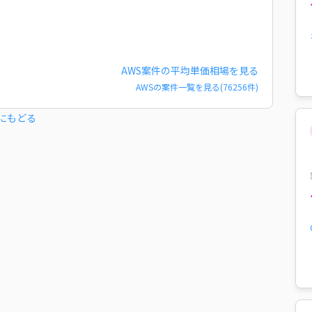
AWS
案件の平均単価相場を見る
AWS
の案件一覧を見る(
76256
件)
にもどる