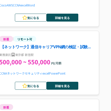
Cisco
AWS
CCNA
excel
Word
気になる
詳細を見る
新着
リモート可
【ネットワーク】通信キャリアVPN網の検証・試験支
援案件・求人
業務委託
東京都 新宿駅
500,000 ~ 550,000
円/月額
CCNA
ネットワーク
セキュリティ
excel
PowerPoint
気になる
詳細を見る
新着