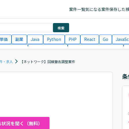
案件一覧
気になる案件
保存した
検索
単価
副業
Java
Python
PHP
React
Go
JavaSc
ラエンジニア
ITコンサルタント
フロントエンドエンジニア
月収100万円 業務委託
COBOL
Ruby
TypeScript
Larav
件・求人
【ネットワーク】回線撤去調整案件
条
集状況を聞く（無料）