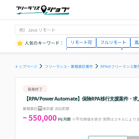
リモート可
フルリモート
高
人気のキーワード：
データサイエンティスト
インフ
AIエンジニア
Webデザイナー
トップページ
フリーランス・業務委託案件
RPAのフリーランス案
募集終了
【RPA/Power Automate】保険RPA移行支援案件・求
業務委託
東京都 浜松町駅
~ 550,000
円/月額
※平均単価を表示 実際はスキルにより