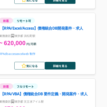
気になる
詳細を見る
新着
リモート可
【RPA/Excel/Access】債権統合DB開発案件・求人
業務委託
東京都 浜松町駅
~ 620,000
円/月額
RPA
db
access
excel
web 制作
気になる
詳細を見る
新着
フルリモート
【RPA/VBA】債権統合DB 要件定義・開発案件・求人
業務委託
東京都 天王洲アイル駅