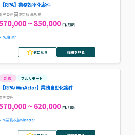
【RPA】業務効率化案件
業務委託
東京都 赤坂駅
570,000 ~ 850,000
円/月額
RPA
UiPath
気になる
詳細を見る
新着
フルリモート
【RPA/WinActor】業務自動化案件
業務委託
570,000 ~ 620,000
円/月額
RPA
業務改善
winactor