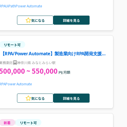
RPA
UiPath
Power Automate
気になる
詳細を見る
リモート可
【RPA/Power Automate】製造業向けRPA開発支援案
件
業務委託
神奈川県 みなとみらい駅
500,000 ~ 550,000
円/月額
RPA
Power Automate
気になる
詳細を見る
新着
リモート可