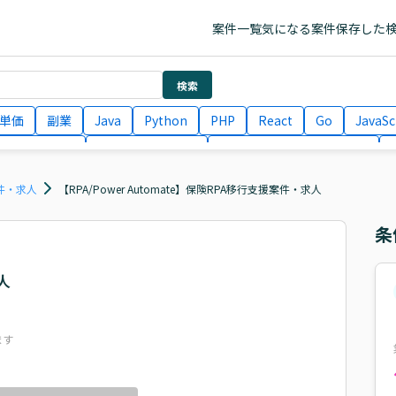
案件一覧
気になる案件
保存した
検索
単価
副業
Java
Python
PHP
React
Go
JavaSc
ラエンジニア
ITコンサルタント
フロントエンドエンジニア
月収100万円 業務委託
COBOL
Ruby
TypeScript
Larav
件・求人
【RPA/Power Automate】保険RPA移行支援案件・求人
条
人
ます