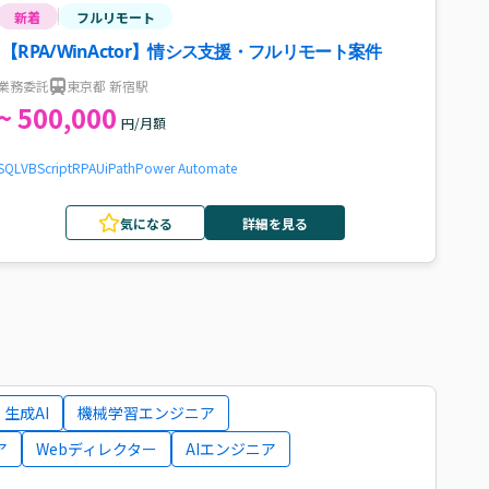
新着
フルリモート
【RPA/WinActor】情シス支援・フルリモート案件
業務委託
東京都 新宿駅
~ 500,000
円/月額
SQL
VBScript
RPA
UiPath
Power Automate
気になる
詳細を見る
生成AI
機械学習エンジニア
ア
Webディレクター
AIエンジニア