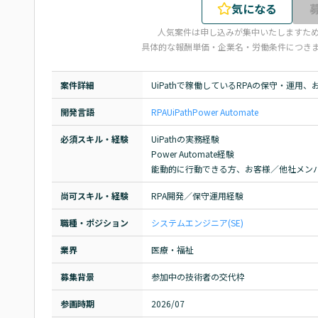
気になる
人気案件は申し込みが集中いたしますた
具体的な報酬単価・企業名・労働条件につき
案件詳細
UiPathで稼働しているRPAの保守・運用、およ
開発言語
RPA
UiPath
Power Automate
必須スキル・経験
UiPathの実務経験

Power Automate経験

能動的に行動できる方、お客様／他社メン
尚可スキル・経験
RPA開発／保守運用経験
職種・ポジション
システムエンジニア(SE)
業界
医療・福祉
募集背景
参加中の技術者の交代枠
参画時期
2026/07