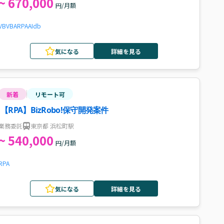
~ 670,000
円/月額
VB
VBA
RPA
AI
db
気になる
詳細を見る
新着
リモート可
【RPA】BizRobo!保守開発案件
業務委託
東京都 浜松町駅
~ 540,000
円/月額
RPA
気になる
詳細を見る