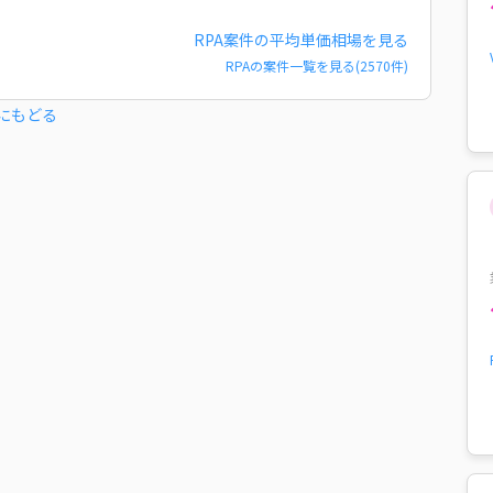
RPA
案件の平均単価相場を見る
RPA
の案件一覧を見る(
2570
件)
にもどる