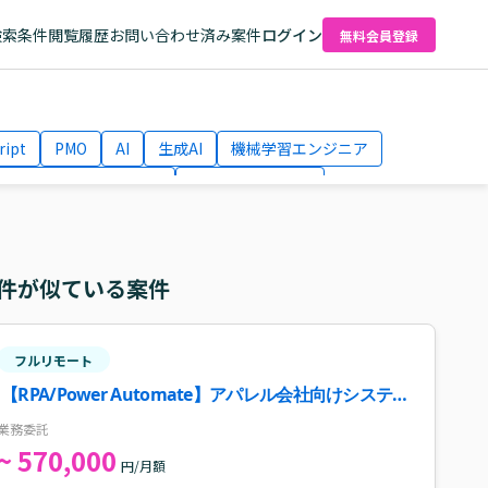
検索条件
閲覧履歴
お問い合わせ済み案件
ログイン
無料会員登録
ript
PMO
AI
生成AI
機械学習エンジニア
ネットワークエンジニア
Webディレクター
el
AWS
件が似ている案件
フルリモート
【RPA/Power Automate】アパレル会社向けシステム
開発案件・求人
業務委託
~ 570,000
円/月額